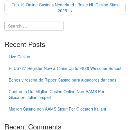
navigation
e
e
e
Top 10 Online Casinos Nederland : Beste NL Casino Sites
o
o
o
n
n
n
2025
→
T
F
G
w
a
o
i
c
o
t
e
g
t
b
l
e
o
e
r
o
+
(
k
(
O
(
O
Recent Posts
p
O
p
e
p
e
n
e
n
s
n
s
Live Casino
i
s
i
n
i
n
n
n
n
e
n
e
PLUS777 Register Now & Claim Up to P888 Welcome Bonus!
w
e
w
w
w
w
i
w
i
Bonos y reseña de Ripper Casino para jugadores daneses
n
i
n
d
n
d
o
d
o
Confronto Dei Migliori Casinò Online Non-AAMS Per
w
o
w
)
w
)
Giocatori Italiani Esperti
)
Migliori Casino non AAMS Sicuri Per Giocatori Italiani
Recent Comments