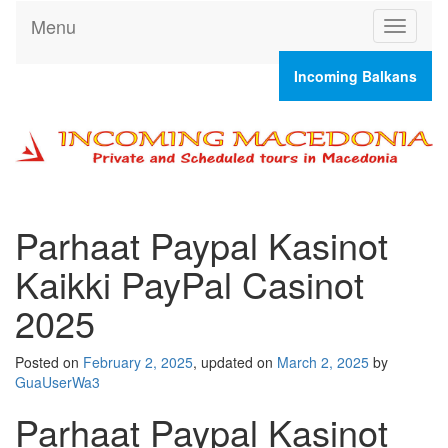
Menu
T
o
g
Incoming Balkans
g
l
e
n
a
v
i
g
Parhaat Paypal Kasinot
a
t
Kaikki PayPal Casinot
i
2025
o
n
Posted on
February 2, 2025
, updated on
March 2, 2025
by
GuaUserWa3
Parhaat Paypal Kasinot