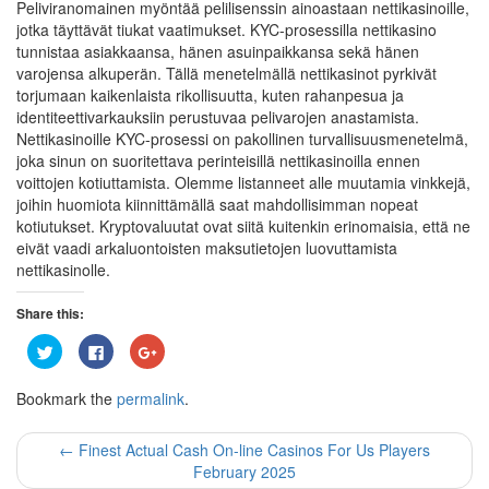
Peliviranomainen myöntää pelilisenssin ainoastaan nettikasinoille,
jotka täyttävät tiukat vaatimukset. KYC-prosessilla nettikasino
tunnistaa asiakkaansa, hänen asuinpaikkansa sekä hänen
varojensa alkuperän. Tällä menetelmällä nettikasinot pyrkivät
torjumaan kaikenlaista rikollisuutta, kuten rahanpesua ja
identiteettivarkauksiin perustuvaa pelivarojen anastamista.
Nettikasinoille KYC-prosessi on pakollinen turvallisuusmenetelmä,
joka sinun on suoritettava perinteisillä nettikasinoilla ennen
voittojen kotiuttamista. Olemme listanneet alle muutamia vinkkejä,
joihin huomiota kiinnittämällä saat mahdollisimman nopeat
kotiutukset. Kryptovaluutat ovat siitä kuitenkin erinomaisia, että ne
eivät vaadi arkaluontoisten maksutietojen luovuttamista
nettikasinolle.
Share this:
C
C
C
l
l
l
i
i
i
c
c
c
Bookmark the
permalink
.
k
k
k
t
t
t
o
o
o
Post
s
s
s
←
Finest Actual Cash On-line Casinos For Us Players
h
h
h
a
a
a
February 2025
r
r
r